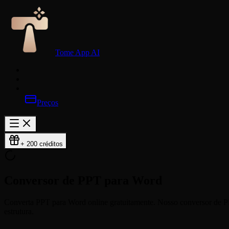
Tome App AI
Preços
+ 200 créditos
Conversor de PPT
para Word
Converta PPT para Word online gratuitamente. Nosso conversor de 
estrutura.