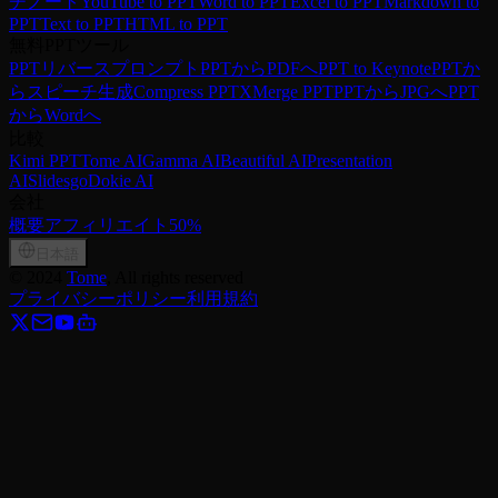
チノート
YouTube to PPT
Word to PPT
Excel to PPT
Markdown to
PPT
Text to PPT
HTML to PPT
無料PPTツール
PPTリバースプロンプト
PPTからPDFへ
PPT to Keynote
PPTか
らスピーチ生成
Compress PPTX
Merge PPT
PPTからJPGへ
PPT
からWordへ
比較
Kimi PPT
Tome AI
Gamma AI
Beautiful AI
Presentation
AI
Slidesgo
Dokie AI
会社
概要
アフィリエイト
50%
日本語
©
2024
Tome
, All rights reserved
プライバシーポリシー
利用規約