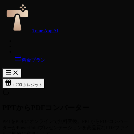
Tome App AI
料金プラン
+ 200 クレジット
PPT
からPDF
コンバーター
PPTをPDFにオンラインで無料変換。PPTからPDFコンバー
ターがPowerPointプレゼンテーションを高品質なPDFファイ
ルに即座に変換します。