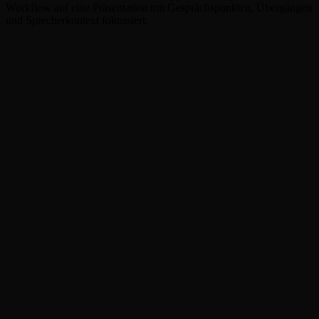
Workflow auf eine Präsentation mit Gesprächspunkten, Übergängen
und Sprecherkontext fokussiert.
Rednernotizen
Klicken oder PPT-Datei hierher ziehen (max. 50 MB)