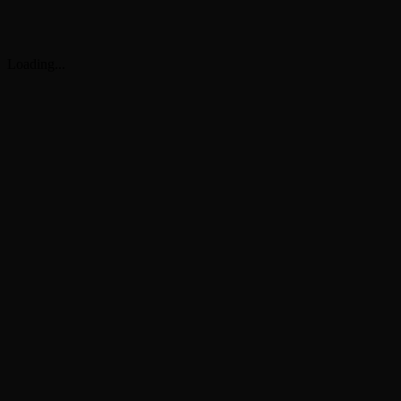
Loading...
G
4.9
4.8